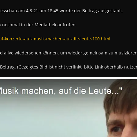
desschau am 4.3.21 um 18:45 wurde der Beitrag ausgestahlt.
n nochmal in der Mediathek aufrufen.
f-konzerte-auf-musik-machen-auf-die-leute-100.html
 und alive wiedersehen können, um wieder gemeinsam zu musizieren
itrag. (Gezeigtes Bild ist nicht verlinkt, bitte Link oberhalb nutze