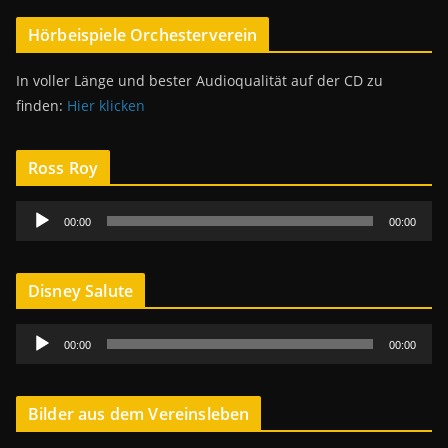
Hörbeispiele Orchesterverein
In voller Länge und bester Audioqualität auf der CD zu
finden:
Hier klicken
Ross Roy
A
00:00
00:00
u
d
i
Disney Salute
o
A
-
00:00
00:00
u
P
d
l
i
a
Bilder aus dem Vereinsleben
o
y