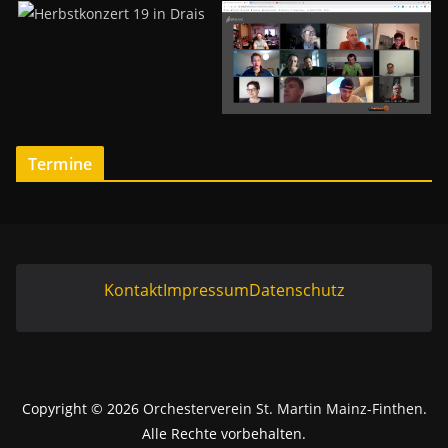
-
e
P
r
l
a
y
e
r
Termine
Kontakt
Impressum
Datenschutz
Copyright © 2026
Orchesterverein St. Martin Mainz-Finthen
.
Alle Rechte vorbehalten.