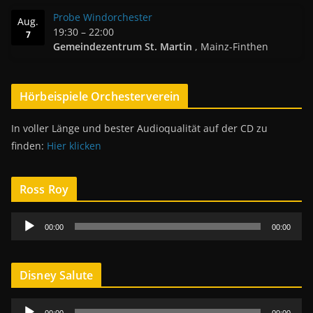
Probe Windorchester
Aug.
19:30
–
22:00
7
Gemeindezentrum St. Martin
, Mainz-Finthen
Hörbeispiele Orchesterverein
In voller Länge und bester Audioqualität auf der CD zu
finden:
Hier klicken
Ross Roy
A
00:00
00:00
u
d
i
Disney Salute
o
A
-
00:00
00:00