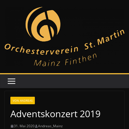
Zum
Inhalt
springen
VON ANDREAS
Adventskonzert 2019
31. Mai 2020
Andreas_Mainz